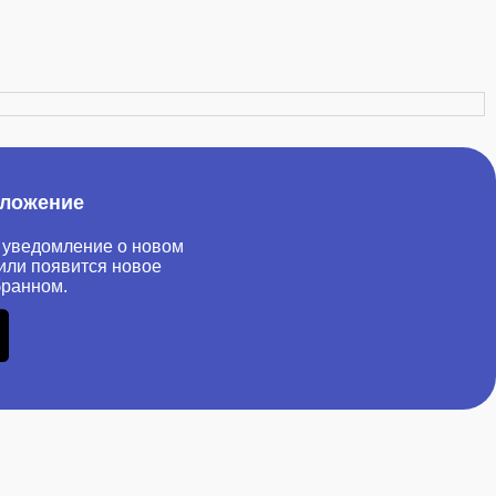
иложение
 уведомление о новом
или появится новое
бранном.