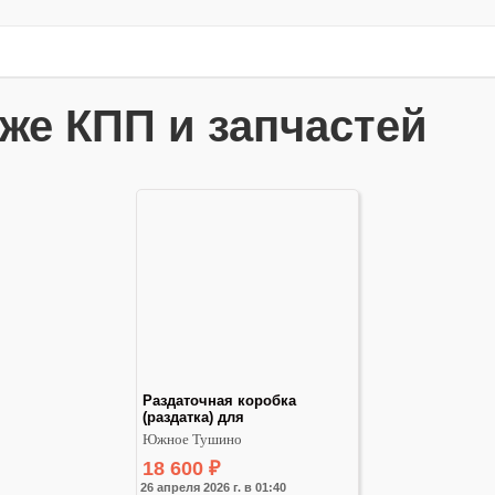
же КПП и запчастей
Раздаточная коробка 
(раздатка) для
Южное Тушино
18 600
₽
26 апреля 2026 г. в 01:40