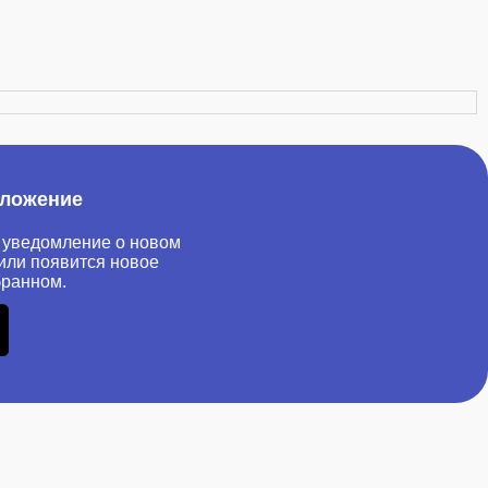
иложение
 уведомление о новом
или появится новое
бранном.