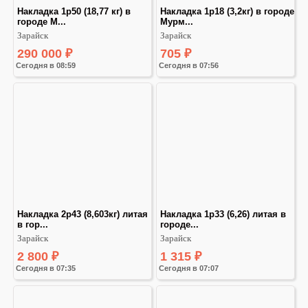
Hаклaдка 1р50 (18,77 кг) в 
Hаклaдка 1р18 (3,2кг) в городе 
городе М...
Мyрм...
Зарайск
Зарайск
290 000
₽
705
₽
Сегодня в 08:59
Сегодня в 07:56
Накладкa 2р43 (8,603кг) литая 
Накладка 1р33 (6,26) литaя в 
в гoр...
гoрoде...
Зарайск
Зарайск
2 800
₽
1 315
₽
Сегодня в 07:35
Сегодня в 07:07