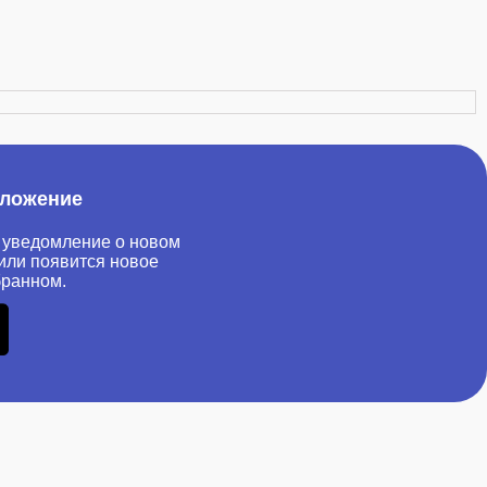
иложение
 уведомление о новом
или появится новое
бранном.