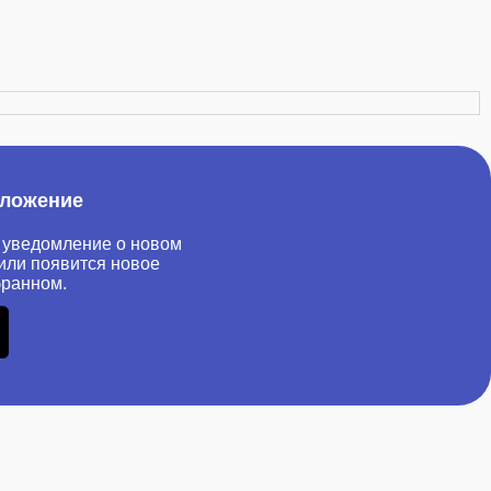
иложение
 уведомление о новом
или появится новое
бранном.