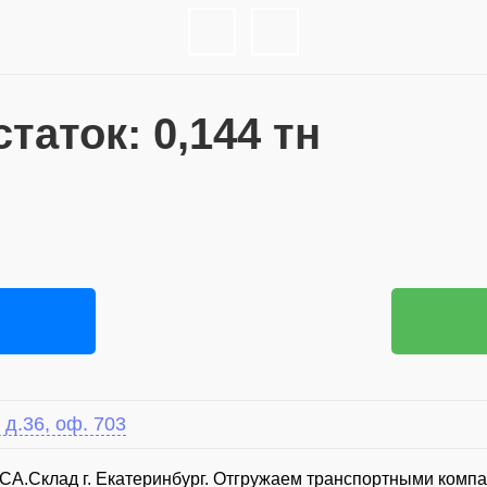
таток: 0,144 тн
 д.36, оф. 703
А.Склад г. Екатеринбург. Отгружаем транспортными компан