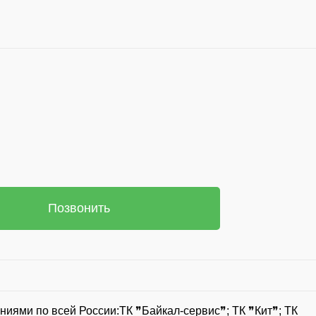
Позвонить
иями по всей России:ТК ❞Байкал-сервис❞; ТК ❞Кит❞; ТК