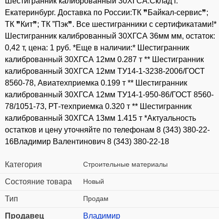
Шестигранник калиброванный 30ХГСА.Склад г.
Екатеринбург. Доставка по России:ТК ❞Байкал-сервис❞;
ТК ❞Кит❞; ТК ”Пэк❞. Все шестигранники с сертификатами!*
Шестигранник калиброванный 30ХГСА 36мм мм, остаток:
0,42 т, цена: 1 руб. *Еще в наличии:* Шестигранник
калиброванный 30ХГСА 12мм 0.287 т ** Шестигранник
калиброванный 30ХГСА 12мм ТУ14-1-3238-2006/ГОСТ
8560-78, Авиатехприемка 0.199 т ** Шестигранник
калиброванный 30ХГСА 12мм ТУ14-1-950-86/ГОСТ 8560-
78/1051-73, РТ-техприемка 0.320 т ** Шестигранник
калиброванный 30ХГСА 13мм 1.415 т *Актуальность
остатков и цену уточняйте по телефонам 8 (343) 380-22-
16Владимир Валентинович 8 (343) 380-22-18
Категория
Строительные материалы
Состояние товара
Новый
Тип
Продам
Продавец
Владимир