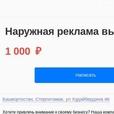
Наружная реклама вы
1 000
₽
Написать
Башкортостан, Стерлитамак, ул Худайбердина 46
⁣Хотите привлечь внимание к своему бизнесу? Наша ком