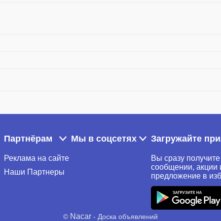
Партнёрам
Мы в соцсетях
Загружайте пр
Реклама на сайте
Вы сразу получите
сообщении, акции 
Наши Партнеры
предложение в из
Nacar
©
- Доска объявлений