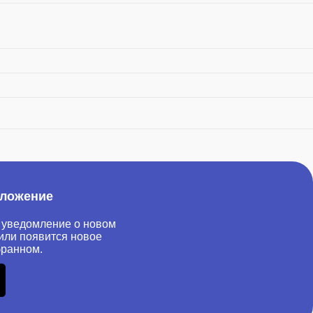
иложение
 уведомление о новом
или появится новое
бранном.