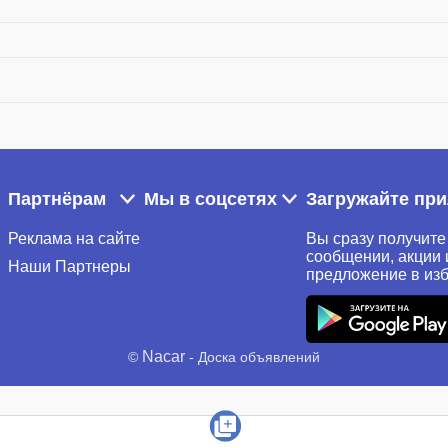
Партнёрам
Мы в соцсетях
Загружайте пр
Реклама на сайте
Вы сразу получите
сообщении, акции 
Наши Партнеры
предложение в из
Nacar
©
- Доска объявлений