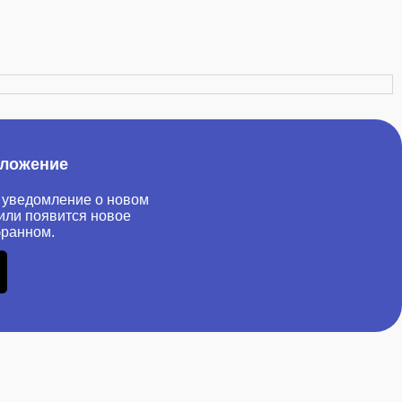
иложение
 уведомление о новом
или появится новое
бранном.