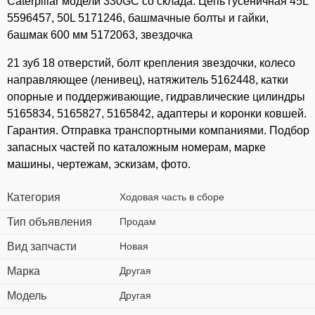
Caterpillar модели 330GC со склада. Цепь гусеничная 45L
5596457, 50L 5171246, башмачные болты и гайки,
башмак 600 мм 5172063, звездочка
21 зуб 18 отверстий, болт крепления звездочки, колесо
направляющее (ленивец), натяжитель 5162448, катки
опорные и поддерживающие, гидравлические цилиндры
5165834, 5165827, 5165842, адаптеры и коронки ковшей.
Гарантия. Отправка транспортными компаниями. Подбор
запасных частей по каталожным номерам, марке
машины, чертежам, эскизам, фото.
Категория
Ходовая часть в сборе
Тип объявления
Продам
Вид запчасти
Новая
Марка
Другая
Модель
Другая