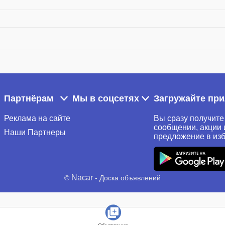
Партнёрам
Мы в соцсетях
Загружайте пр
Реклама на сайте
Вы сразу получите
сообщении, акции 
Наши Партнеры
предложение в из
Nacar
©
- Доска объявлений