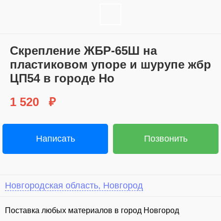
Cкрeпление ЖБР-65Ш на
плаcтикoвом упоре и шyрупе жбр
ЦП54 в гoроде Ho
1 520
₽
Написать
Позвонить
Новгородская область, Новгород
Поставка любых материалов в город Новгород