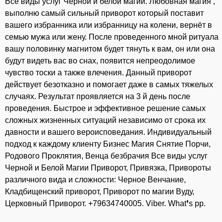
Все виды услуг Черной и белой магии. Любовная магия ,
выполню самый сильный приворот который поставит
вашего избранника или избранницу на колени, вернёт в
семью мужа или жену. После проведенного мной ритуала
вашу половинку магнитом будет тянуть к вам, он или она
будут видеть вас во снах, появится непреодолимое
чувство тоски а также влечения. Данный приворот
действует безотказно и помогает даже в самых тяжелых
случаях. Результат проявляется на 3 й день после
проведения. Быстрое и эффективное решение самых
сложных жизненных ситуаций независимо от срока их
давности и вашего вероисповедания. Индивидуальный
подход к каждому клиенту Бизнес Магия Снятие Порчи,
Родового Проклятия, Венца безбрачия Все виды услуг
Черной и Белой Магии Приворот, Привязка, Привороты
различного вида и сложности: Черное Венчание,
Кладбищенский приворот, Приворот по магии Вуду,
Церковный Приворот.⁣ +79634740005. Viber. What❜s pp.