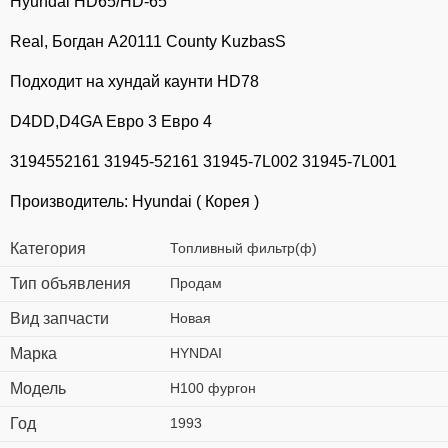
Hyundai HD65/HD-65
Real, Богдан А20111 County KuzbasS
Подходит на хундай каунти HD78
D4DD,D4GA Евро 3 Евро 4
3194552161 31945-52161 31945-7L002 31945-7L001
Производитель: Hyundai ( Корея )
Категория
Топливный фильтр(ф)
Тип объявления
Продам
Вид запчасти
Новая
Марка
HYNDAI
Модель
H100 фургон
Год
1993