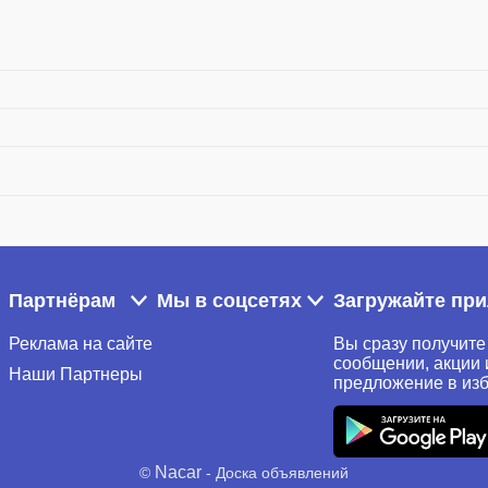
Партнёрам
Мы в соцсетях
Загружайте пр
Реклама на сайте
Вы сразу получите
сообщении, акции 
Наши Партнеры
предложение в из
Nacar
©
- Доска объявлений