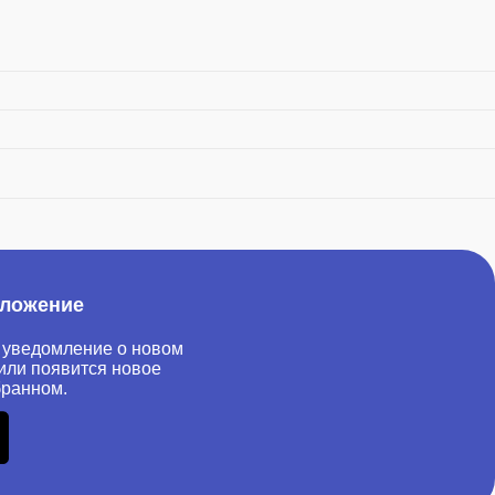
иложение
 уведомление о новом
или появится новое
бранном.