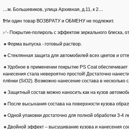
…м. Большевиков, улица Архивная, д.11, к 2…
❗Ни один товар ВОЗВРАТУ и ОБМЕНУ не подлежит.
✅- Покрытие-полироль с эффектом зеркального блеска, от 
🔸Форма выпуска - готовый раствор.
🔸Стеклянная защита для автомобилей всех цветов и отте
🔸Удобное в применении покрытие PS Coat обеспечивает 
нанесения стала невероятно простой! Достаточно нанест
плёнки (SiO2). Возможно нанесение состава в несколько с
🔸Защитный состав можно наносить как на кузов автомоб
🔸После высыхания состава на поверхности кузова образ
🔸Одной упаковки достаточно для полной обработки 3-4 л
🔸Двойной эффект – высушивание кузова и нанесения со