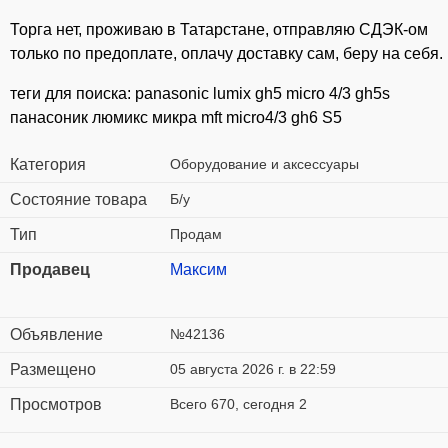
Торга нет, проживаю в Татарстане, отправляю СДЭК-ом
только по предоплате, оплачу доставку сам, беру на себя.
теги для поиска: раnаsоniс lumiх gh5 miсrо 4/3 gh5s
панасоник люмикс микра mft miсrо4/3 gh6 S5
Категория
Оборудование и аксессуары
Состояние товара
Б/у
Тип
Продам
Продавец
Максим
Объявление
№42136
Размещено
05 августа 2026 г. в 22:59
Просмотров
Всего 670, сегодня 2