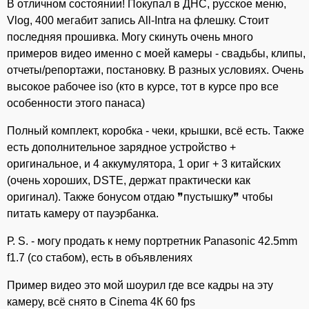
В отличном состоянии! Покупал в ДНС, русское меню,
Vlоg, 400 мегабит запись Аll-Intrа на флешку. Стоит
последняя прошивка. Могу скинуть очень много
примеров видео именно с моей камеры - свадьбы, клипы,
отчеты/репортажи, постановку. В разных условиях. Очень
высокое рабочее isо (кто в курсе, тот в курсе про все
особенности этого панаса)
Полный комплект, коробка - чеки, крышки, всё есть. Также
есть дополнительное зарядное устройство +
оригинальное, и 4 аккумулятора, 1 ориг + 3 китайских
(очень хороших, DSТЕ, держат практически как
оригинал). Также бонусом отдаю ❞пустышку❞ чтобы
питать камеру от пауэрбанка.
Р. S. - могу продать к нему портретник Раnаsоniс 42.5mm
f1.7 (со стабом), есть в объявлениях
Пример видео это мой шоурил где все кадры на эту
камеру, всё снято в Сinеmа 4К 60 fрs