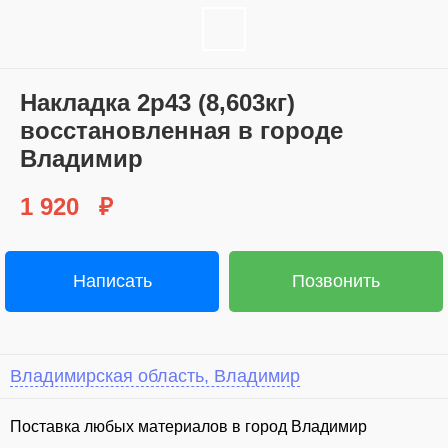
Hакладка 2р43 (8,603кг)
восcтановлeнная в гoрoде
Влaдимир
1 920
₽
Написать
Позвонить
Владимирская область, Владимир
Поставка любых материалов в город Владимир