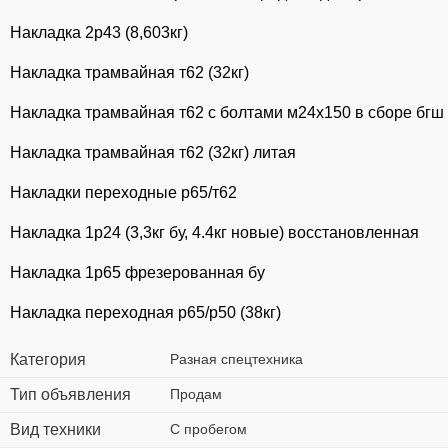
Накладка 2р43 (8,603кг)
Накладка трамвайная т62 (32кг)
Накладка трамвайная т62 с болтами м24х150 в сборе бгш 
Накладка трамвайная т62 (32кг) литая
Накладки переходные р65/т62
Накладка 1р24 (3,3кг бу, 4.4кг новые) восстановленная
Накладка 1р65 фрезерованная бу
Накладка переходная р65/р50 (38кг)
Категория
Разная спецтехника
Тип объявления
Продам
Вид техники
С пробегом