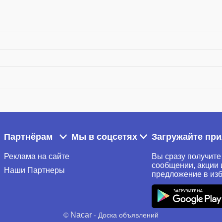
Партнёрам
Мы в соцсетях
Загружайте пр
Реклама на сайте
Вы сразу получите
сообщении, акции 
Наши Партнеры
предложение в из
Nacar
©
- Доска объявлений